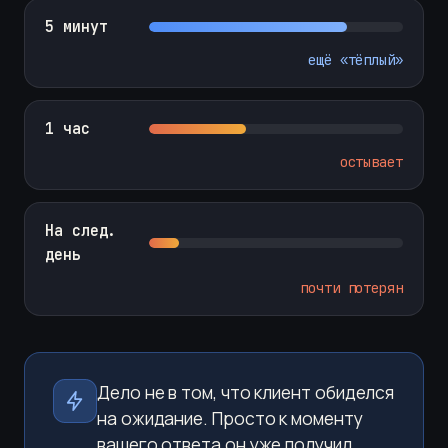
5 минут
ещё «тёплый»
1 час
остывает
На след.
день
почти потерян
Дело не в том, что клиент обиделся
на ожидание. Просто к моменту
вашего ответа он уже получил